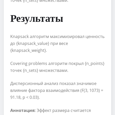
точек {n_sets} множествами.
Результаты
Knapsack алгоритм максимизировал ценность
до {knapsack_value} при весе
{knapsack_weight}.
Covering problems алгоритм покрыл {n_points}
точек {n_sets} множествами.
Дисперсионный анализ показал значимое
влияние фактора взаимодействия (F(3, 1073) =
91.18, p < 0.03).
Аннотация:
Эффект размера считается