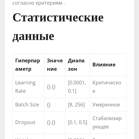
согласно критериям .
Статистические
данные
Гиперпар
Значе
Диапа
Влияние
аметр
ние
зон
Learning
[0.0001,
Критическо
{}.{}
Rate
0.1]
е
Batch Size
{}
[8, 256]
Умеренное
Стабилизир
Dropout
{}.{}
[0.1, 0.5]
ующее