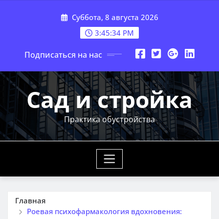
Перейти
Суббота, 8 августа 2026
к
содержимому
3:45:36 PM
Подписаться на нас
Сад и стройка
Практика обустройства
Главная
Роевая психофармакология вдохновения: