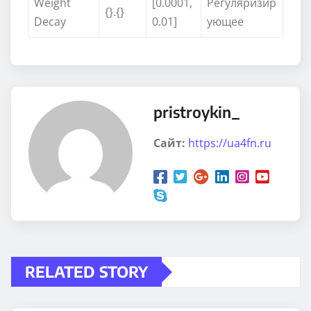
Weight
[0.0001,
Регуляризир
{}.{}
Decay
0.01]
ующее
pristroykin_
Сайт:
https://ua4fn.ru
RELATED STORY