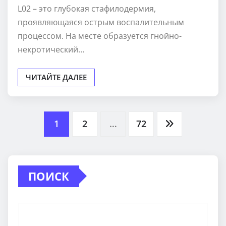
L02 – это глубокая стафилодермия,
проявляющаяся острым воспалительным
процессом. На месте образуется гнойно-
некротический…
ЧИТАЙТЕ ДАЛЕЕ
Пагинация
1
2
…
72
записей
ПОИСК