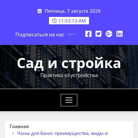
Перейти
Пятница, 7 августа 2026
к
содержимому
11:53:14 AM
Подписаться на нас
Сад и стройка
Практика обустройства
Главная
Чаны для бани: преимущества, виды и