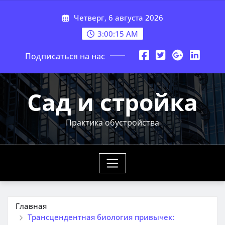
Перейти
Четверг, 6 августа 2026
к
содержимому
3:00:17 AM
Подписаться на нас
Сад и стройка
Практика обустройства
Главная
Трансцендентная биология привычек: