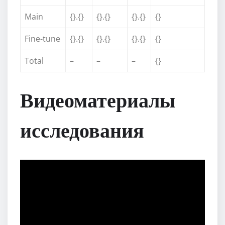
Main
{}.{}
{}.{}
{}.{}
{}
Fine-tune
{}.{}
{}.{}
{}.{}
{}
Total
–
–
–
{}
Видеоматериалы
исследования