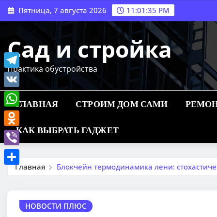
Перейти
Пятница, 7 августа 2026
11:01:36 PM
к
содержимому
Сад и стройка
Практика обустройства
Telegram
VK
ГЛАВНАЯ
СТРОИМ ДОМ САМИ
РЕМОН
WhatsApp
КАК ВЫБРАТЬ ГАДЖЕТ
Odnoklassniki
Viber
Главная
Блокчейн термодинамика лени: стохастич
Отправить
НОВОСТИ ПЛЮС