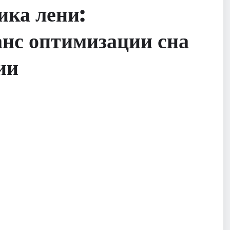
ика лени:
анс оптимизации сна
ии