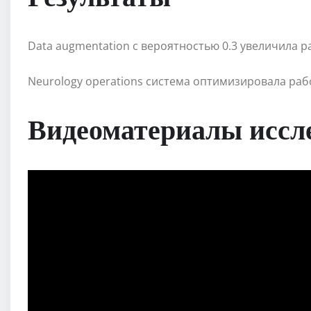
Data augmentation с вероятностью 0.3 увеличила
Neurology operations система оптимизировала раб
Видеоматериалы иссл