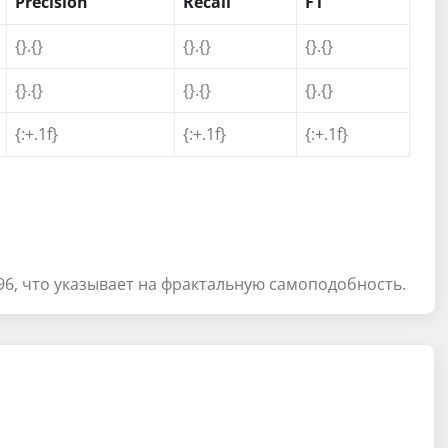
Precision
Recall
F1
{}.{}
{}.{}
{}.{}
{}.{}
{}.{}
{}.{}
{:+.1f}
{:+.1f}
{:+.1f}
96, что указывает на фрактальную самоподобность.