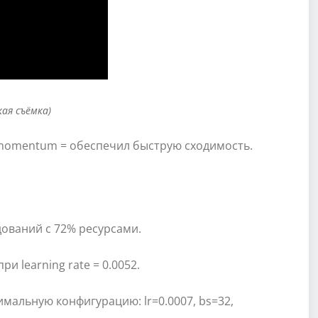
кая съёмка)
 momentum = обеспечил быструю сходимость.
дований с 72% ресурсами.
и learning rate = 0.0052.
мальную конфигурацию: lr=0.0007, bs=32,