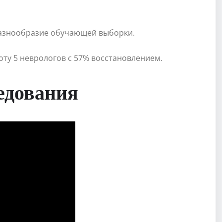
 разнообразие обучающей выборки.
оту 5 неврологов с 57% восстановлением.
едования