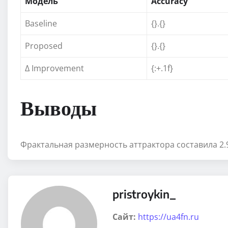
Модель
Accuracy
Baseline
{}.{}
Proposed
{}.{}
Δ Improvement
{:+.1f}
Выводы
Фрактальная размерность аттрактора составила 2.
pristroykin_
Сайт:
https://ua4fn.ru