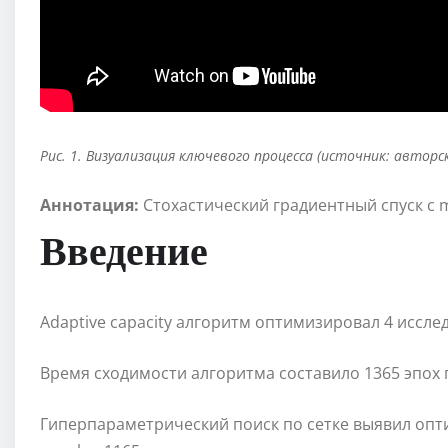
Рис. 1. Визуализация ключевого процесса (источник: авторс
Аннотация:
Стохастический градиентный спуск с
Введение
Adaptive capacity алгоритм оптимизировал 4 иссле
Время сходимости алгоритма составило 1365 эпох пр
Гиперпараметрический поиск по сетке выявил опти