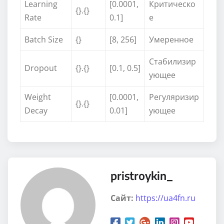
Learning
[0.0001,
Критическо
{}.{}
Rate
0.1]
е
Batch Size
{}
[8, 256]
Умеренное
Стабилизир
Dropout
{}.{}
[0.1, 0.5]
ующее
Weight
[0.0001,
Регуляризир
{}.{}
Decay
0.01]
ующее
pristroykin_
Сайт:
https://ua4fn.ru