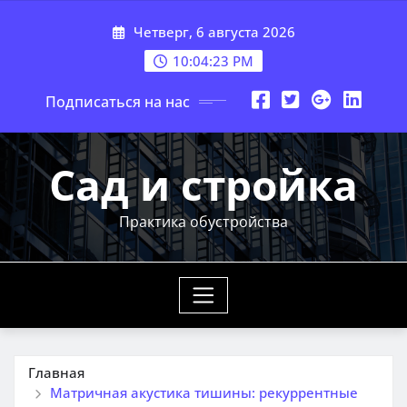
Перейти
Четверг, 6 августа 2026
к
содержимому
10:04:24 PM
Подписаться на нас
Сад и стройка
Практика обустройства
Главная
Матричная акустика тишины: рекуррентные