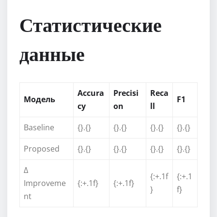
Статистические
данные
Accura
Precisi
Reca
Модель
F1
cy
on
ll
Baseline
{}.{}
{}.{}
{}.{}
{}.{}
Proposed
{}.{}
{}.{}
{}.{}
{}.{}
Δ
{:+.1f
{:+.1
Improveme
{:+.1f}
{:+.1f}
}
f}
nt