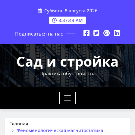
Перейти
Суббота, 8 августа 2026
к
содержимому
8:37:45 AM
Подписаться на нас
Сад и стройка
Практика обустройства
Главная
Феноменологическая магнитостатика