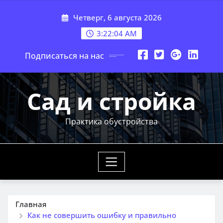
Перейти
Четверг, 6 августа 2026
к
содержимому
3:22:06 AM
Подписаться на нас
Сад и стройка
Практика обустройства
Главная
Как не совершить ошибку и правильно