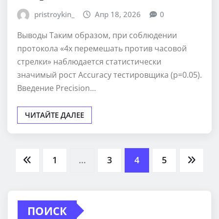
pristroykin_
Апр 18, 2026
0
Выводы Таким образом, при соблюдении
протокола «4x перемешать против часовой
стрелки» наблюдается статистически
значимый рост Accuracy тестировщика (p=0.05).
Введение Precision…
ЧИТАЙТЕ ДАЛЕЕ
Пагинация
1
…
3
4
5
записей
ПОИСК