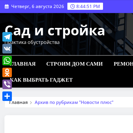
Перейти
Четверг, 6 августа 2026
8:44:53 PM
к
содержимому
Сад и стройка
Практика обустройства
Telegram
VK
ГЛАВНАЯ
СТРОИМ ДОМ САМИ
РЕМОН
WhatsApp
КАК ВЫБРАТЬ ГАДЖЕТ
Odnoklassniki
Viber
Главная
Архив по рубрикам "Новости плюс"
Отправить