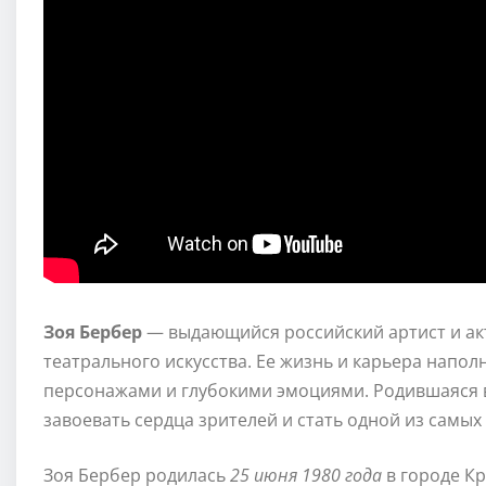
Зоя Бербер
— выдающийся российский артист и ак
театрального искусства. Ее жизнь и карьера нап
персонажами и глубокими эмоциями. Родившаяся 
завоевать сердца зрителей и стать одной из самых
Зоя Бербер родилась
25 июня 1980 года
в городе Кр