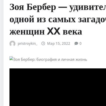
Зоя Бербер — удивите
одной из самых загад
женщин XX века
pristroykin_
Мар 15, 2022
0