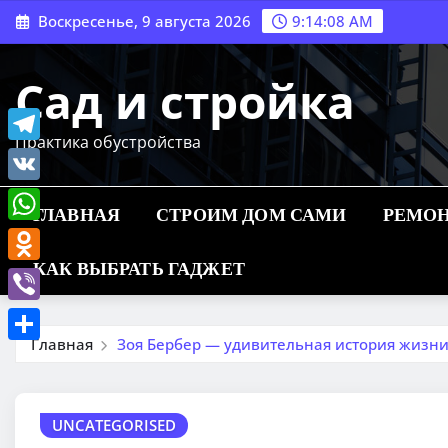
Перейти
Воскресенье, 9 августа 2026
9:14:09 AM
к
содержимому
Сад и стройка
Практика обустройства
Telegram
VK
ГЛАВНАЯ
СТРОИМ ДОМ САМИ
РЕМОН
WhatsApp
КАК ВЫБРАТЬ ГАДЖЕТ
Odnoklassniki
Viber
Главная
Зоя Бербер — удивительная история жизни
Отправить
UNCATEGORISED