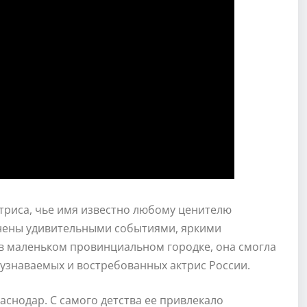
триса, чье имя известно любому ценителю
олнены удивительными событиями, яркими
в маленьком провинциальном городке, она смогла
 узнаваемых и востребованных актрис России.
аснодар. С самого детства ее привлекало