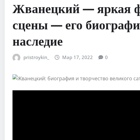
Жванецкий — яркая ф
сцены — его биографи
наследие
pristroykin_
Мар 17, 2022
0