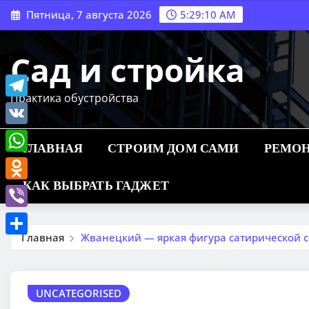
Перейти
Пятница, 7 августа 2026
5:29:11 AM
к
содержимому
Сад и стройка
Практика обустройства
Telegram
VK
ГЛАВНАЯ
СТРОИМ ДОМ САМИ
РЕМОН
WhatsApp
КАК ВЫБРАТЬ ГАДЖЕТ
Odnoklassniki
Viber
Главная
Жванецкий — яркая фигура сатирической с
Отправить
UNCATEGORISED