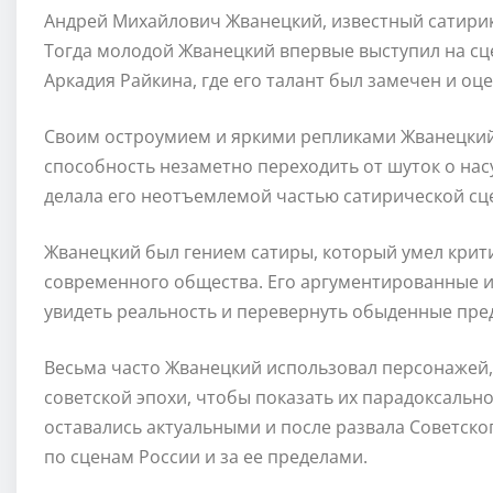
Андрей Михайлович Жванецкий, известный сатирик и
Тогда молодой Жванецкий впервые выступил на сц
Аркадия Райкина, где его талант был замечен и оце
Своим остроумием и яркими репликами Жванецкий 
способность незаметно переходить от шуток о на
делала его неотъемлемой частью сатирической сц
Жванецкий был гением сатиры, который умел крит
современного общества. Его аргументированные 
увидеть реальность и перевернуть обыденные пре
Весьма часто Жванецкий использовал персонажей
советской эпохи, чтобы показать их парадоксально
оставались актуальными и после развала Советск
по сценам России и за ее пределами.