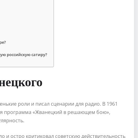
ре?
ую российскую сатиру?
нецкого
енькие роли и писал сценарии для радио. В 1961
кая программа «Жванецкий в решающем бою»,
улярность.
о и остро критиковал советскую действительность