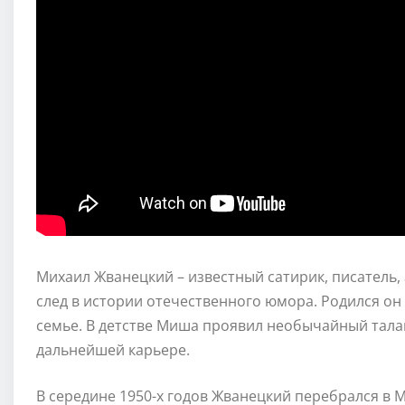
Михаил Жванецкий – известный сатирик, писатель,
след в истории отечественного юмора. Родился он 
семье. В детстве Миша проявил необычайный талан
дальнейшей карьере.
В середине 1950-х годов Жванецкий перебрался в 