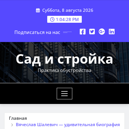
Перейти
Суббота, 8 августа 2026
к
содержимому
1:04:29 PM
Подписаться на нас
Сад и стройка
Практика обустройства
Главная
Вячеслав Шалевич — удивительная биография