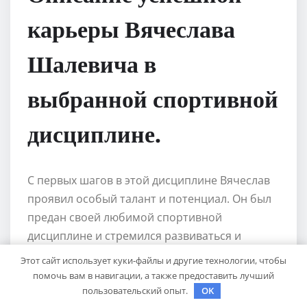
карьеры Вячеслава
Шалевича в
выбранной спортивной
дисциплине.
С первых шагов в этой дисциплине Вячеслав
проявил особый талант и потенциал. Он был
предан своей любимой спортивной
дисциплине и стремился развиваться и
совершенствоваться каждый день. Благодаря
Этот сайт использует куки-файлы и другие технологии, чтобы
усиленным тренировкам, неутомимому труду
помочь вам в навигации, а также предоставить лучший
и настойчивости, Шалевич смог добиться
пользовательский опыт.
OK