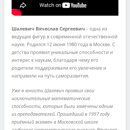
Шалевич Вячеслав Сергеевич
– одна из
ведущих фигур в современной отечественной
науке. Родился 12 июня 1980 года в Москве. С
детства проявил уникальные способности и
интерес к наукам, благодаря чему его
родители поддерживали его увлечение и
направили на путь саморазвития.
Уже в юности Шалевич проявил свои
исключительные математические
способности, которые были замечены одним
из преподавателей. Прошедший в 1997 году
приёмный экзамен в Московской школе
глубокого математического анализа, Вячеслав