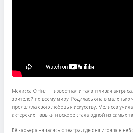
Мелисса О’Нил — известная и талантливая актриса
зрителей по всему миру. Родилась она в маленьком
проявляла свою любовь к искусству. Мелисса учила
актёрские навыки и вскоре стала одной из самых т
Её карьера началась с театра, где она играла в не