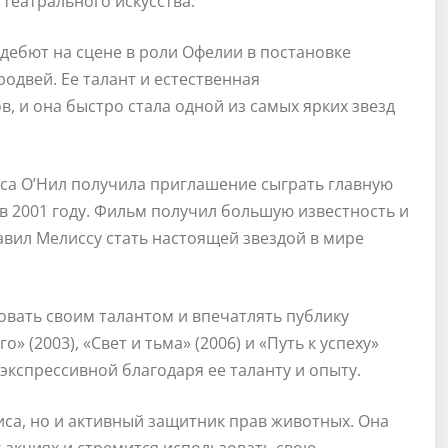
театрального искусства.
 дебют на сцене в роли Офелии в постановке
одвей. Ее талант и естественная
, и она быстро стала одной из самых ярких звезд
сса О’Нил получила приглашение сыграть главную
в 2001 году. Фильм получил большую известность и
авил Мелиссу стать настоящей звездой в мире
вать своим талантом и впечатлять публику
 (2003), «Свет и тьма» (2006) и «Путь к успеху»
 экспрессивной благодаря ее таланту и опыту.
иса, но и активный защитник прав животных. Она