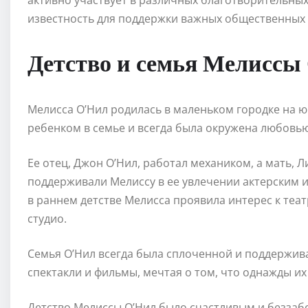
активно участвует в различных благотворительных
известность для поддержки важных общественных 
Детство и семья Мелиссы
Мелисса О’Нил родилась в маленьком городке на ю
ребенком в семье и всегда была окружена любовью
Ее отец, Джон О’Нил, работал механиком, а мать, 
поддерживали Мелиссу в ее увлечении актерским и
в раннем детстве Мелисса проявила интерес к теа
студио.
Семья О’Нил всегда была сплоченной и поддерживал
спектакли и фильмы, мечтая о том, что однажды их
Детство Мелиссы О’Нил было счастливым и беззабо