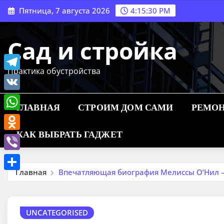
Перейти
Пятница, 7 августа 2026
4:15:31 PM
к
содержимому
Сад и стройка
Практика обустройства
Telegram
VK
ГЛАВНАЯ
СТРОИМ ДОМ САМИ
РЕМОН
WhatsApp
КАК ВЫБРАТЬ ГАДЖЕТ
Odnoklassniki
Viber
Главная
Впечатляющая биография Мелиссы О’Нил —
Отправить
UNCATEGORISED