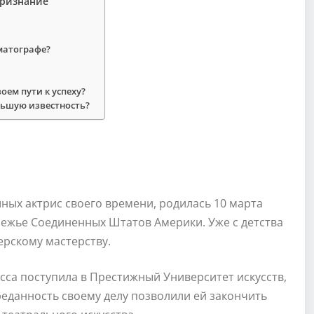
признание
матографе?
оем пути к успеху?
льшую известность?
шных актрис своего времени, родилась 10 марта
режье Соединенных Штатов Америки. Уже с детства
ерскому мастерству.
исса поступила в Престижный Университет искусств,
преданность своему делу позволили ей закончить