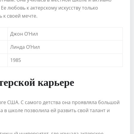
Ее любовь к актерскому искусству только
ь к своей мечте.
Джон О’Нил
Линда О’Нил
1985
терской карьере
юге США. С самого детства она проявляла большой
ба в школе позволила ей развить свой талант и
ижный университет, где изучала актерское