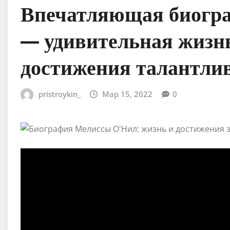
Впечатляющая биогр
— удивительная жизн
достижения талантли
pristroykin_
Мар 15, 2022
0