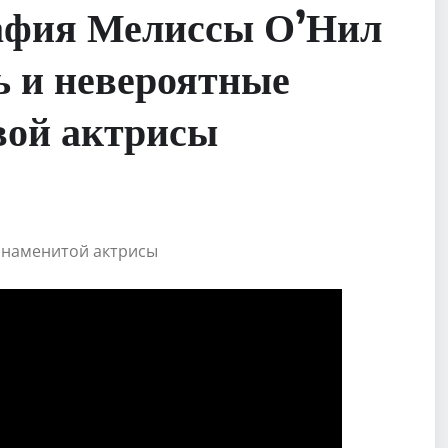
афия Мелиссы О’Нил
ь и невероятные
вой актрисы