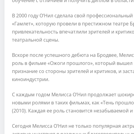
обучение с отличием и получить диплом в области 
В 2000 году О’Нил сделала свой профессиональный
«Гамлет», которую провели в престижном театре Бр
привлекательность впечатлили зрителей и критиков
театральной сцены.
Вскоре после успешного дебюта на Бродвее, Мели
роль в фильме «Ожоги прошлого», который вышел 
признание со стороны зрителей и критиков, и заст
киноиндустрии.
С каждым годом Мелисса О’Нил продолжает шокиро
новыми ролями в таких фильмах, как «Тень прошлого»
(2010). Каждая ее роль становится незабываемой и
Сегодня Мелисса О’Нил не только популярная актр