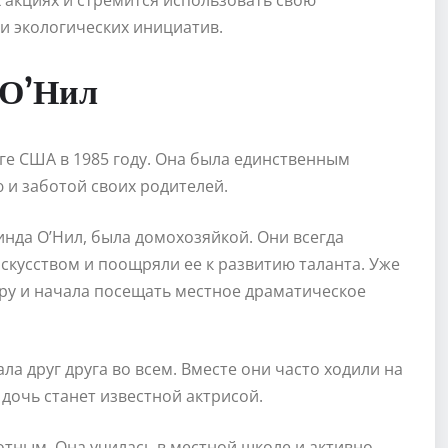
 акциях и стремится использовать свою
и экологических инициатив.
 О’Нил
ге США в 1985 году. Она была единственным
 и заботой своих родителей.
Линда О’Нил, была домохозяйкой. Они всегда
скусством и поощряли ее к развитию таланта. Уже
тру и начала посещать местное драматическое
а друг друга во всем. Вместе они часто ходили на
 дочь станет известной актрисой.
тным. Она училась в местной школе и активно