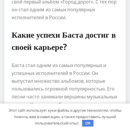
свой первый альбом «Город дорог». С тех пор
он стал одним из самых популярных
исполнителей в России.
Какие успехи Баста достиг в
своей карьере?
Баста стал одним из самых популярных и
успешных исполнителей в России. Он
выпустил множество альбомов, которые
пользовались огромной популярностью. Его
песни часто занимали вершины музыкальных
чартов. Кроме того, Баста также является
Этот сайт использует куки-файлы и другие технологии, чтобы
продюсером и основателем собственного
помочь вам в навигации, а также предоставить лучший
лейбла «Gazgolder», на котором выпускает
пользовательский опыт.
OK
музыку других артистов.