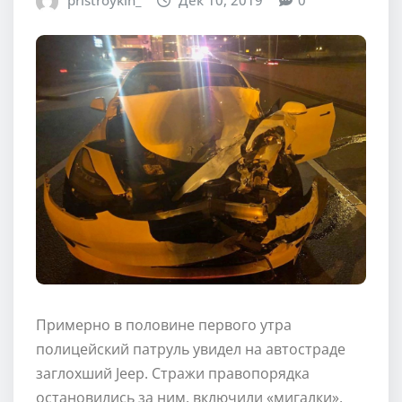
pristroykin_
Дек 10, 2019
0
Примерно в половине первого утра
полицейский патруль увидел на автостраде
заглохший Jeep. Стражи правопорядка
остановились за ним, включили «мигалки»,