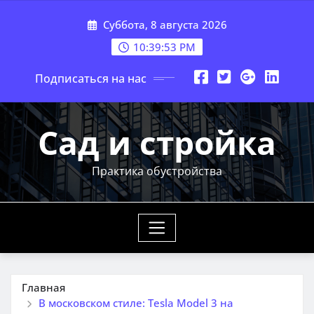
Перейти
Суббота, 8 августа 2026
к
содержимому
10:39:55 PM
Подписаться на нас
Сад и стройка
Практика обустройства
Главная
В московском стиле: Tesla Model 3 на