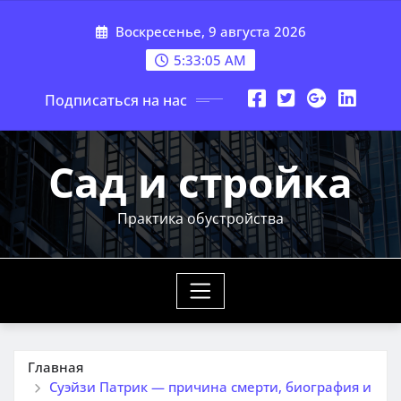
Перейти
Воскресенье, 9 августа 2026
к
содержимому
5:33:06 AM
Подписаться на нас
Сад и стройка
Практика обустройства
Главная
Суэйзи Патрик — причина смерти, биография и