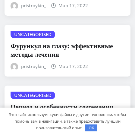
pristroykin_
Мар 17, 2022
UNCATEGORISED
Фурункул на глазу: эффективные
методы лечения
pristroykin_
Мар 17, 2022
UNCATEGORISED
Период и особенности созревания
фурункула
Этот сайт использует куки-файлы и другие технологии, чтобы
помочь вам в навигации, а также предоставить лучший
pristroykin_
Мар 17, 2022
пользовательский опыт.
OK