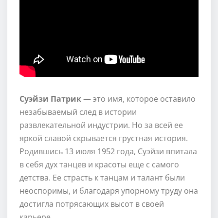
Суэйзи Патрик
— это имя, которое оставило
незабываемый след в истории
развлекательной индустрии. Но за всей ее
яркой славой скрывается грустная история.
Родившись 13 июля 1952 года, Суэйзи впитала
в себя дух танцев и красоты еще с самого
детства. Ее страсть к танцам и талант были
неоспоримы, и благодаря упорному труду она
достигла потрясающих высот в своей
карьере.