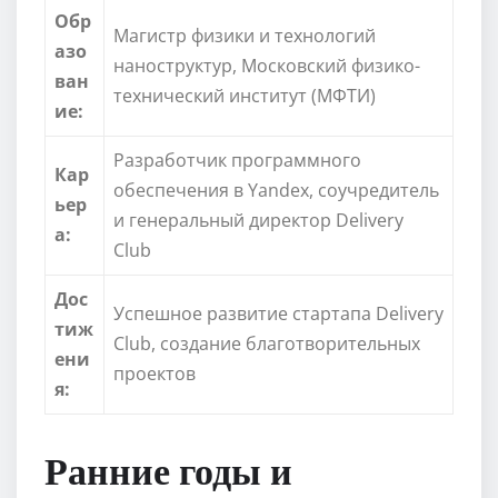
Обр
Магистр физики и технологий
азо
наноструктур, Московский физико-
ван
технический институт (МФТИ)
ие:
Разработчик программного
Кар
обеспечения в Yandex, соучредитель
ьер
и генеральный директор Delivery
а:
Club
Дос
Успешное развитие стартапа Delivery
тиж
Club, создание благотворительных
ени
проектов
я:
Ранние годы и