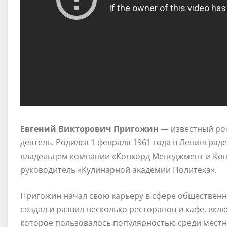
Евгений Викторович Пригожин
— известный ро
деятель. Родился 1 февраля 1961 года в Ленинград
владельцем компании «Конкорд Менеджмент и Конс
руководитель «Кулинарной академии Политеха».
Пригожин начал свою карьеру в сфере общественно
создал и развил несколько ресторанов и кафе, вкл
которое пользовалось популярностью среди местны