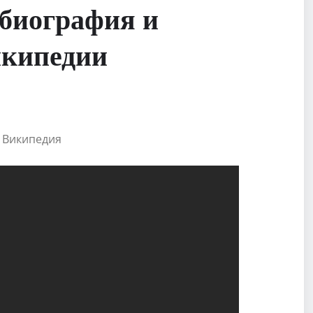
биография и
икипедии