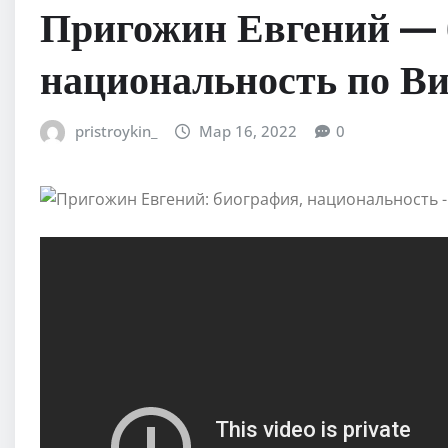
Пригожин Евгений — 
национальность по В
pristroykin_
Мар 16, 2022
0