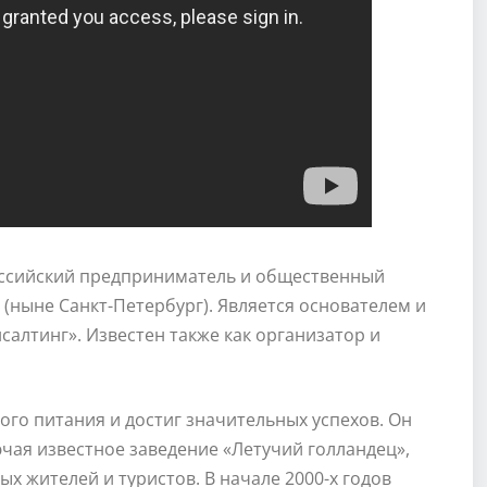
ссийский предприниматель и общественный
е (ныне Санкт-Петербург). Является основателем и
алтинг». Известен также как организатор и
го питания и достиг значительных успехов. Он
ючая известное заведение «Летучий голландец»,
х жителей и туристов. В начале 2000-х годов