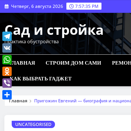
Перейти
Четверг, 6 августа 2026
7:57:36 PM
к
содержимому
Сад и стройка
Практика обустройства
Telegram
VK
ГЛАВНАЯ
СТРОИМ ДОМ САМИ
РЕМОН
WhatsApp
КАК ВЫБРАТЬ ГАДЖЕТ
Odnoklassniki
Viber
Главная
Пригожин Евгений — биография и национ
Отправить
UNCATEGORISED