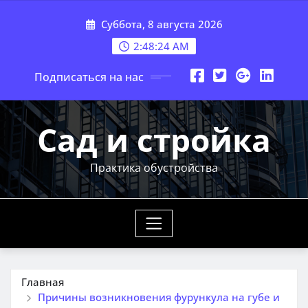
Перейти
Суббота, 8 августа 2026
к
содержимому
2:48:25 AM
Подписаться на нас
Сад и стройка
Практика обустройства
Главная
Причины возникновения фурункула на губе и