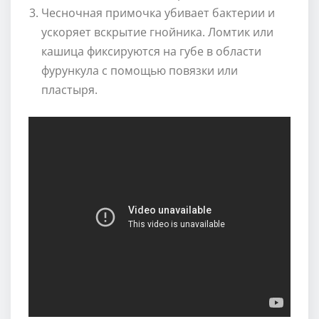
Чесночная примочка убивает бактерии и
ускоряет вскрытие гнойника. Ломтик или
кашица фиксируются на губе в области
фурункула с помощью повязки или
пластыря.