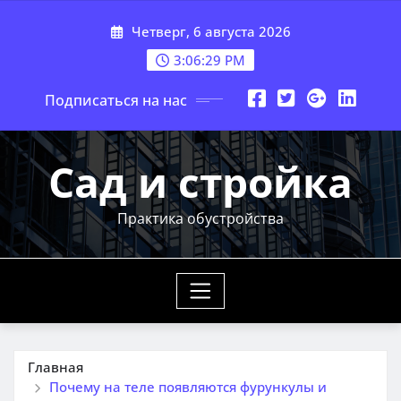
Перейти
Четверг, 6 августа 2026
к
содержимому
3:06:30 PM
Подписаться на нас
Сад и стройка
Практика обустройства
Главная
Почему на теле появляются фурункулы и