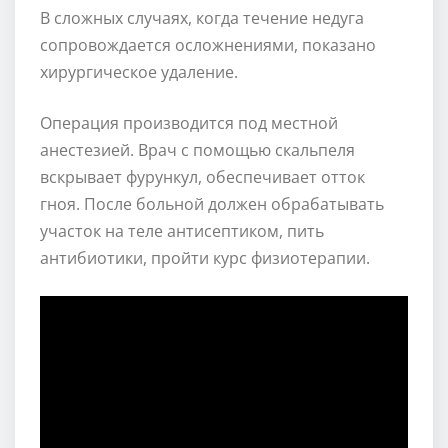
В сложных случаях, когда течение недуга
сопровождается осложнениями, показано
хирургическое удаление.
Операция производится под местной
анестезией. Врач с помощью скальпеля
вскрывает фурункул, обеспечивает отток
гноя. После больной должен обрабатывать
участок на теле антисептиком, пить
антибиотики, пройти курс физиотерапии.