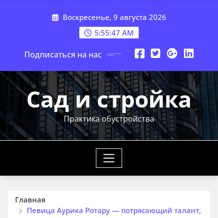
Перейти
Воскресенье, 9 августа 2026
к
содержимому
5:55:48 AM
Подписаться на нас
Сад и стройка
Практика обустройства
Главная
Певица Аурика Ротару — потрясающий талант,