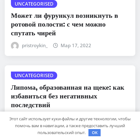
UNCATEGORISED
Может ли фурункул возникнуть в
ротовой полости: с чем можно
спутать чирей
pristroykin_
Мар 17, 2022
UNCATEGORISED
Липома, образованная на щеке: как
избавиться без негативных
последствий
pristroykin_
Мар 17, 2022
Этот сайт использует куки-файлы и другие технологии, чтобы
помочь вам в навигации, а также предоставить лучший
пользовательский опыт.
OK