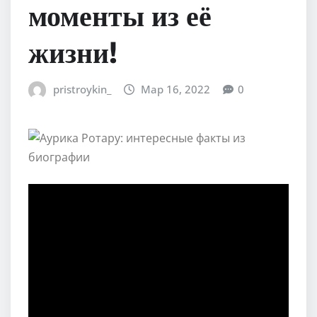
моменты из её
жизни!
pristroykin_
Мар 16, 2022
0