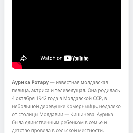
Аурика Ротару
— известная молдавская
певица, актриса и телеведущая. Она родилась
4 октября 1942 года в Молдавской ССР, в
небольшой деревушке Комерныйць, недалеко
от столицы Молдавии — Кишинева. Аурика
была единственным ребенком в семье и
детство провела в сельской местности,