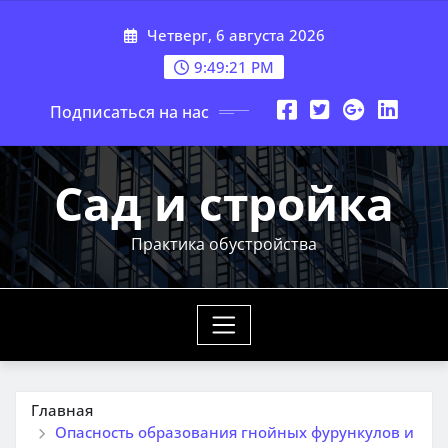
Перейти
Четверг, 6 августа 2026
к
содержимому
9:49:22 PM
Подписаться на нас
Сад и стройка
Практика обустройства
Главная
Опасность образования гнойных фурункулов и