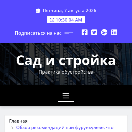
Перейти
Пятница, 7 августа 2026
к
содержимому
10:30:05 AM
Подписаться на нас
Сад и стройка
Практика обустройства
Главная
Обзор рекомендаций при фурункулезе: что