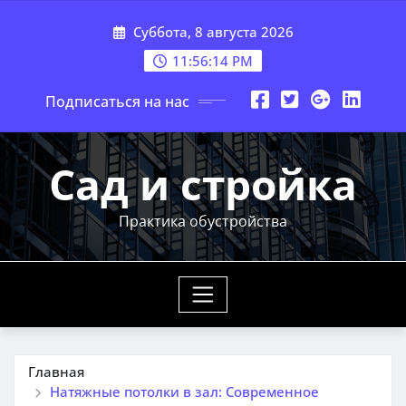
Перейти
Суббота, 8 августа 2026
к
содержимому
11:56:16 PM
Подписаться на нас
Сад и стройка
Практика обустройства
Главная
Натяжные потолки в зал: Современное