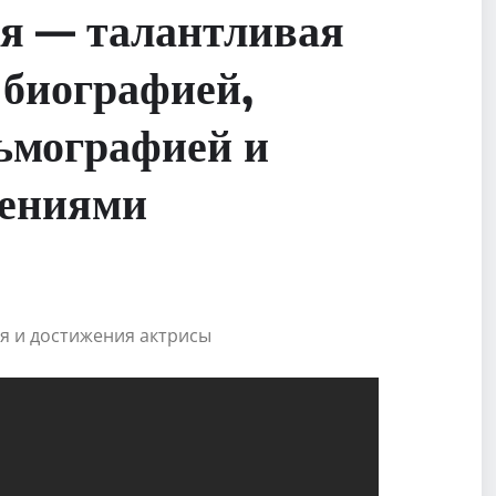
я — талантливая
 биографией,
ьмографией и
жениями