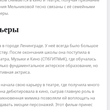
хом снимается в кино и театре, получая признание
ения Мельниковой тесно связаны с её семейными
ьеры.
рьеры
а в городе Ленинграде. У неё всегда было большое
рству. После окончания школы она поступила в
атра, Музыки и Кино (СПбГИТМиК), где обучалась
олько фундаментальное актерское образование, но
тивная актриса.
начала свою карьеру в театре, где получила много
она дебютировала в кино, сыграв главную роль в
никновенная мимика позволяли ей воплощать на
давать эмоции персонажей. Этот фильм принес