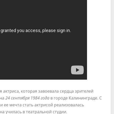
 актриса, которая завоевала сердца зрителей
она
24 сентября 1984 года
в городе Калининграде. С
 и ее мечта стать актрисой реализовалась
на училась в театральной студии.