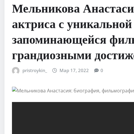
Мельникова Анастаси
актриса с уникальной
запоминающейся фил
грандиозными дости
pristroykin_
Мар 17, 2022
0