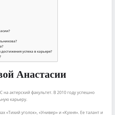
тасии?
льникова?
а?
 достижения успеха в карьере?
?
вой Анастасии
 на актерский факультет. В 2010 году успешно
ную карьеру.
х «Тихий уголок», «Универ» и «Кухня». Ее талант и