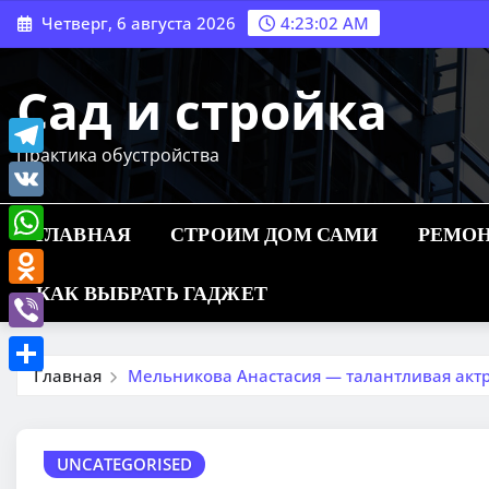
Перейти
Четверг, 6 августа 2026
4:23:03 AM
к
содержимому
Сад и стройка
Практика обустройства
Telegram
VK
ГЛАВНАЯ
СТРОИМ ДОМ САМИ
РЕМОН
WhatsApp
КАК ВЫБРАТЬ ГАДЖЕТ
Odnoklassniki
Viber
Главная
Мельникова Анастасия — талантливая ак
Отправить
UNCATEGORISED