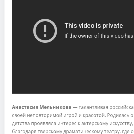
Анастасия Мельникова
— талантливая российская
своей неповторимой игрой и красотой. Родилась 
детства проявляла интерес к актерскому искусству,
благодаря тверскому драматическому театру, где о