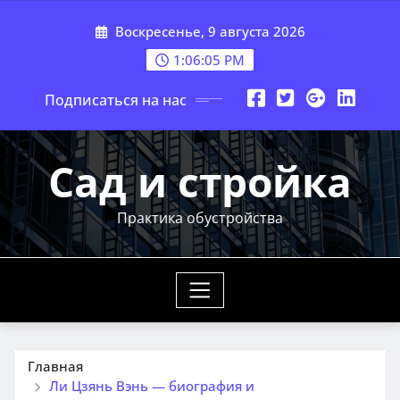
Перейти
Воскресенье, 9 августа 2026
к
содержимому
1:06:06 PM
Подписаться на нас
Сад и стройка
Практика обустройства
Главная
Ли Цзянь Вэнь — биография и