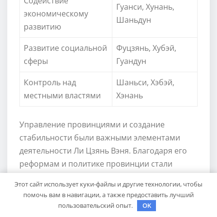
Содействие
Гуанси, Хунань,
экономическому
Шаньдун
развитию
Развитие социальной
Фуцзянь, Хубэй,
сферы
Гуандун
Контроль над
Шаньси, Хэбэй,
местными властями
Хэнань
Управление провинциями и создание
стабильности были важными элементами
деятельности Ли Цзянь Вэня. Благодаря его
реформам и политике провинции стали
успешными и процветающими, а население
Этот сайт использует куки-файлы и другие технологии, чтобы
получило возможность жить в безопасной и
помочь вам в навигации, а также предоставить лучший
справедливой общественной среде.
пользовательский опыт.
OK