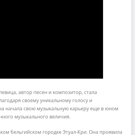
певица, автор песен и композитор, стала
агодаря своему уникальному голосу и
она начала свою музыкальную карьеру еще в юном
инного музыкального величия.
ьком бельгийском городке Этуал-Кри. Она проявила