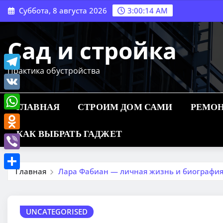
Перейти
Суббота, 8 августа 2026
3:00:15 AM
к
содержимому
Сад и стройка
Практика обустройства
Telegram
VK
ГЛАВНАЯ
СТРОИМ ДОМ САМИ
РЕМОН
WhatsApp
КАК ВЫБРАТЬ ГАДЖЕТ
Odnoklassniki
Viber
Главная
Лара Фабиан — личная жизнь и биография
Отправить
UNCATEGORISED