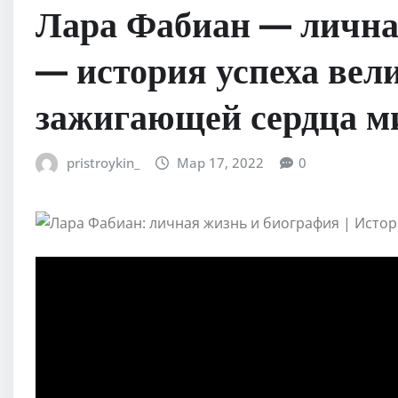
Лара Фабиан — лична
— история успеха вел
зажигающей сердца м
pristroykin_
Мар 17, 2022
0