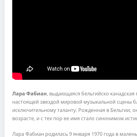
Лара Фабиан
, выдающаяся бельгийско-канадская 
настоящей звездой мировой музыкальной сцены бл
исключительному таланту. Рожденная в Бельгии, 
возрасте, и с тех пор ее имя стало синонимом ист
Лара Фабиан родилась 9 января 1970 года в мален