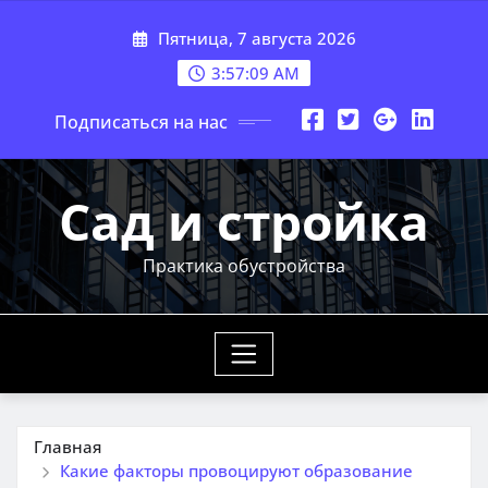
Перейти
Пятница, 7 августа 2026
к
содержимому
3:57:10 AM
Подписаться на нас
Сад и стройка
Практика обустройства
Главная
Какие факторы провоцируют образование