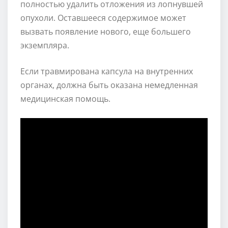
полностью удалить отложения из лопнувшей
опухоли. Оставшееся содержимое может
вызвать появление нового, еще большего
экземпляра.
Если травмирована капсула на внутренних
органах, должна быть оказана немедленная
медицинская помощь.