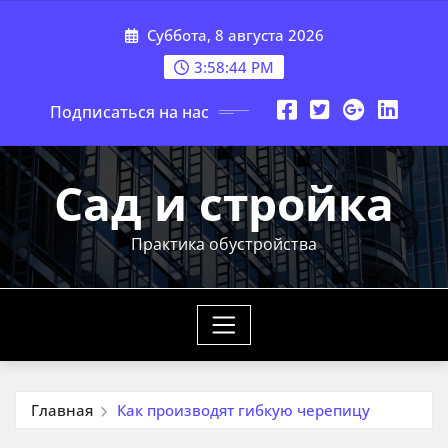
Перейти
Суббота, 8 августа 2026
к
содержимому
3:58:46 PM
Подписаться на нас
Сад и стройка
Практика обустройства
Главная
Как производят гибкую черепицу