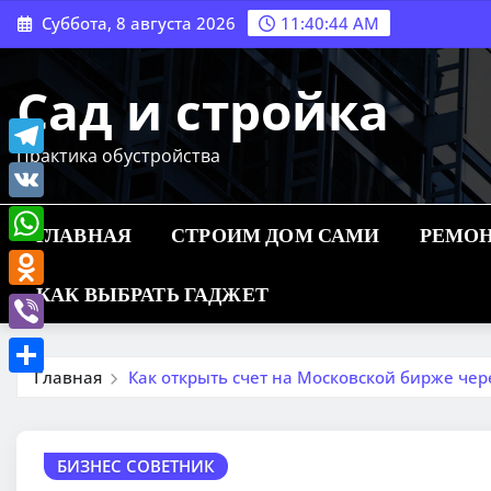
Перейти
Суббота, 8 августа 2026
11:40:45 AM
к
содержимому
Сад и стройка
Практика обустройства
Telegram
VK
ГЛАВНАЯ
СТРОИМ ДОМ САМИ
РЕМОН
WhatsApp
КАК ВЫБРАТЬ ГАДЖЕТ
Odnoklassniki
Viber
Главная
Как открыть счет на Московской бирже чер
Отправить
БИЗНЕС СОВЕТНИК