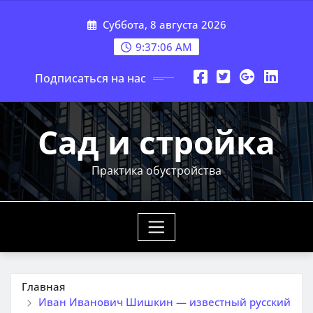
Перейти
Суббота, 8 августа 2026
к
содержимому
9:37:07 AM
Подписаться на нас
Сад и стройка
Практика обустройства
Главная
Иван Иванович Шишкин — известный русский