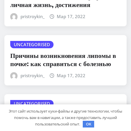
личная жизнь, достижения
pristroykin_
Мар 17, 2022
UNCATEGORISED
Причины возникновения липомы в
почке: как справиться с болезнью
pristroykin_
Мар 17, 2022
UNCATEGORISED
Этот сайт использует куки-файлы и другие технологии, чтобы
Может ли фурункул возникнуть в
помочь вам в навигации, а также предоставить лучший
ротовой полости: с чем можно
пользовательский опыт.
OK
спутать чирей