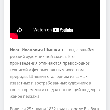
Иван Иванович Шишкин
— выдающийся
русский художник-пейзажист. Его
произведения отличаются превосходной
техникой и феноменальным чувством
природы. Шишкин стал одним из самых
известных и востребованных художников
своего времени и создал настоящий шедевр в
жанре пейзажа.
Родился 25 января 1832 года в городе Елабуга,