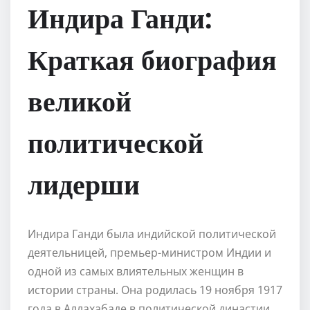
Индира Ганди:
Краткая биография
великой
политической
лидерши
Индира Ганди была индийской политической
деятельницей, премьер-министром Индии и
одной из самых влиятельных женщин в
истории страны. Она родилась 19 ноября 1917
года в Аллахабаде в политической династии