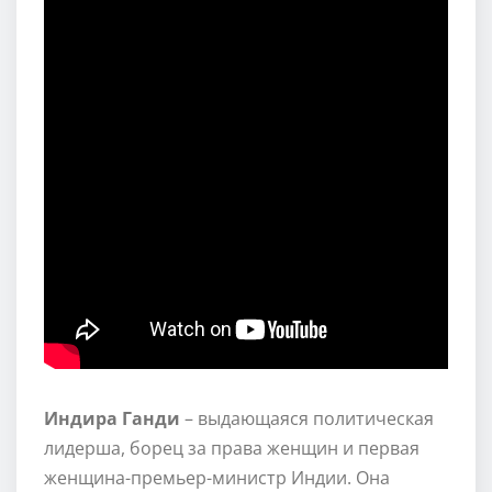
Индира Ганди
– выдающаяся политическая
лидерша, борец за права женщин и первая
женщина-премьер-министр Индии. Она