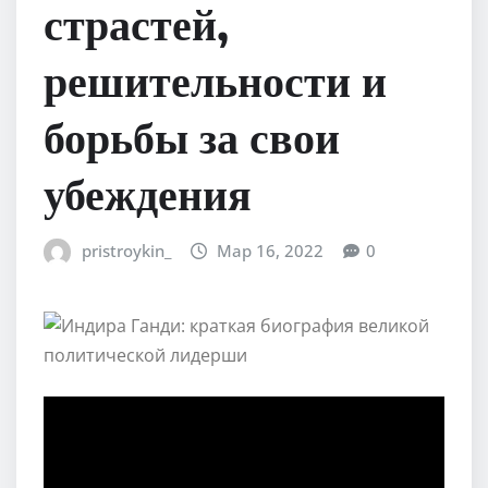
страстей,
решительности и
борьбы за свои
убеждения
pristroykin_
Мар 16, 2022
0