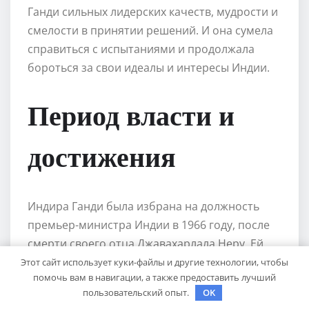
Ганди сильных лидерских качеств, мудрости и
смелости в принятии решений. И она сумела
справиться с испытаниями и продолжала
бороться за свои идеалы и интересы Индии.
Период власти и
достижения
Индира Ганди была избрана на должность
премьер-министра Индии в 1966 году, после
смерти своего отца Джавахарлала Неру. Ей
удалось удержаться у власти в Индии в
Этот сайт использует куки-файлы и другие технологии, чтобы
помочь вам в навигации, а также предоставить лучший
течение 15 лет, оказав значительное влияние
пользовательский опыт.
OK
на политическую и социальную ситуацию в