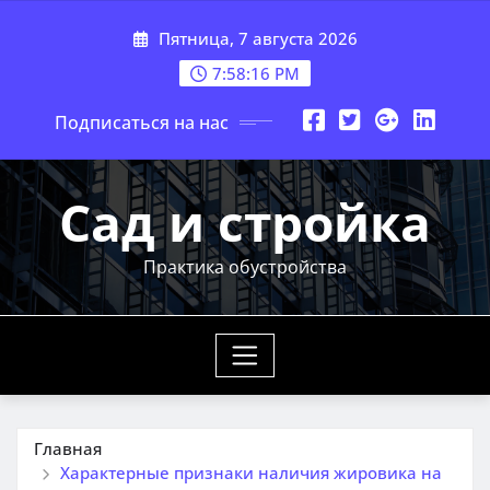
Перейти
Пятница, 7 августа 2026
к
содержимому
7:58:17 PM
Подписаться на нас
Сад и стройка
Практика обустройства
Главная
Характерные признаки наличия жировика на