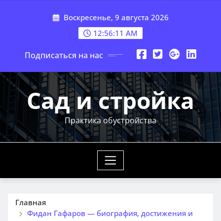
Перейти
Воскресенье, 9 августа 2026
к
содержимому
12:56:12 AM
Подписаться на нас
Сад и стройка
Практика обустройства
Главная
Фидан Гафаров — биография, достижения и