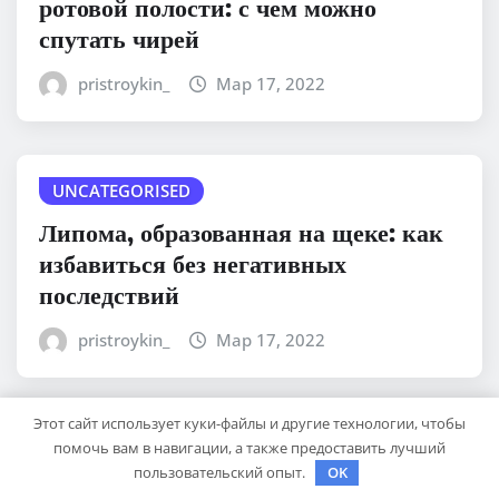
ротовой полости: с чем можно
спутать чирей
pristroykin_
Мар 17, 2022
UNCATEGORISED
Липома, образованная на щеке: как
избавиться без негативных
последствий
pristroykin_
Мар 17, 2022
Этот сайт использует куки-файлы и другие технологии, чтобы
UNCATEGORISED
помочь вам в навигации, а также предоставить лучший
пользовательский опыт.
OK
Папилайт от папиллом и бородавок: