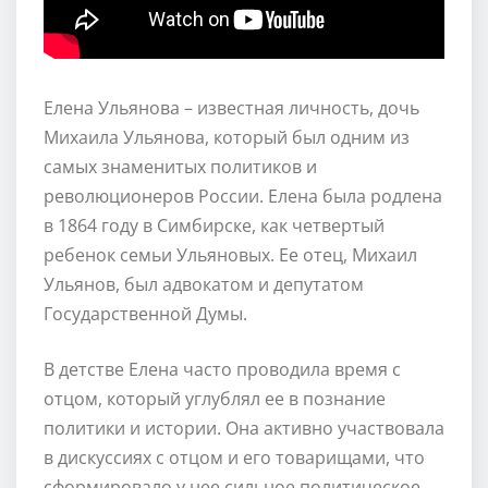
Елена Ульянова – известная личность, дочь
Михаила Ульянова, который был одним из
самых знаменитых политиков и
революционеров России. Елена была родлена
в 1864 году в Симбирске, как четвертый
ребенок семьи Ульяновых. Ее отец, Михаил
Ульянов, был адвокатом и депутатом
Государственной Думы.
В детстве Елена часто проводила время с
отцом, который углублял ее в познание
политики и истории. Она активно участвовала
в дискуссиях с отцом и его товарищами, что
сформировало у нее сильное политическое