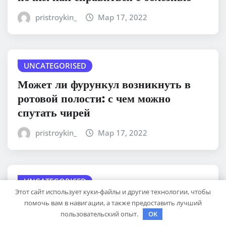
pristroykin_
Мар 17, 2022
UNCATEGORISED
Может ли фурункул возникнуть в
ротовой полости: с чем можно
спутать чирей
pristroykin_
Мар 17, 2022
UNCATEGORISED
Этот сайт использует куки-файлы и другие технологии, чтобы
Липома, образованная на щеке: как
помочь вам в навигации, а также предоставить лучший
избавиться без негативных
пользовательский опыт.
OK