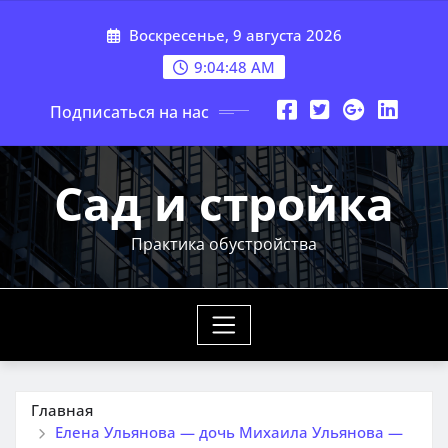
Перейти
Воскресенье, 9 августа 2026
к
содержимому
9:04:49 AM
Подписаться на нас
Сад и стройка
Практика обустройства
Главная
Елена Ульянова — дочь Михаила Ульянова —