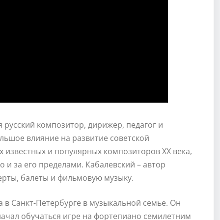
русский композитор, дирижер, педагог и
ольшое влияние на развитие советской
х известных и популярных композиторов XX века,
о и за его пределами. Кабалевский – автор
ерты, балеты и фильмовую музыку.
а в Санкт-Петербурге в музыкальной семье. Он
 начал обучаться игре на фортепиано семилетним