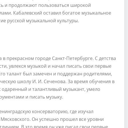
сь и продолжают пользоваться широкой
елами. Кабалевский оставил богатое музыкальное
тие русской музыкальной культуры.
 в прекрасном городе Санкт-Петербурге. С детства
и, увлекся музыкой и начал писать свои первые
Его талант был замечен и поддержан родителями,
ческую школу И. И. Сеченова. За время обучения в
к одаренный и талантливый музыкант, умело
ументами и писать музыку.
енинградскую консерваторию, где изучал
Мясковского. Он успешно прошел все уровни
тличием. В это время он уже писал свои первые