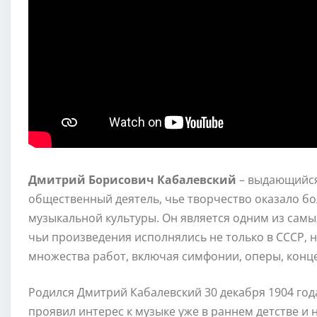
Дмитрий Борисович Кабалевский
– выдающийся 
общественный деятель, чье творчество оказало б
музыкальной культуры. Он является одним из самы
чьи произведения исполнялись не только в СССР, н
множества работ, включая симфонии, оперы, конц
Родился Дмитрий Кабалевский 30 декабря 1904 год
проявил интерес к музыке уже в раннем детстве и