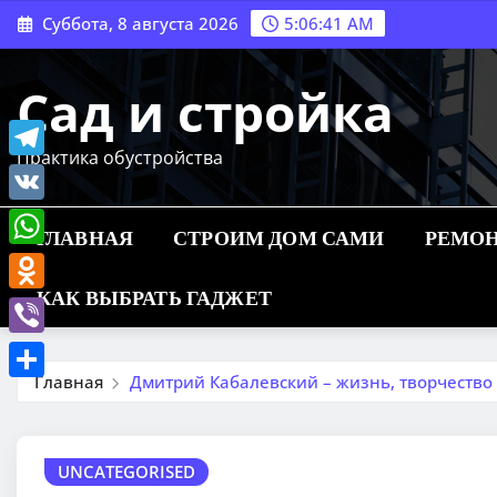
Перейти
Суббота, 8 августа 2026
5:06:42 AM
к
содержимому
Сад и стройка
Практика обустройства
Telegram
VK
ГЛАВНАЯ
СТРОИМ ДОМ САМИ
РЕМОН
WhatsApp
КАК ВЫБРАТЬ ГАДЖЕТ
Odnoklassniki
Viber
Главная
Дмитрий Кабалевский – жизнь, творчеств
Отправить
UNCATEGORISED