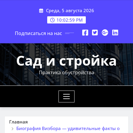
Перейти
Среда, 5 августа 2026
к
содержимому
10:03:00 PM
Подписаться на нас
Сад и стройка
Практика обустройства
Главная
Биография Визбора — удивительные факты о