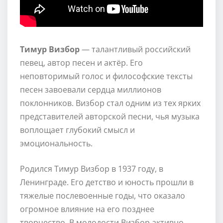
Тимур Визбор
— талантливый российский
певец, автор песен и актёр. Его
неповторимый голос и философские тексты
песен завоевали сердца миллионов
поклонников. Визбор стал одним из тех ярких
представителей авторской песни, чья музыка
воплощает глубокий смысл и
эмоциональность.
Родился Тимур Визбор в 1937 году, в
Ленинграде. Его детство и юность прошли в
тяжелые послевоенные годы, что оказало
огромное влияние на его позднее
творчество. В молодости Визбор активно