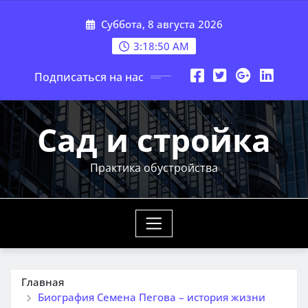
Перейти
Суббота, 8 августа 2026
к
содержимому
3:18:51 AM
Подписаться на нас
Сад и стройка
Практика обустройства
Главная
Биография Семена Пегова – история жизни