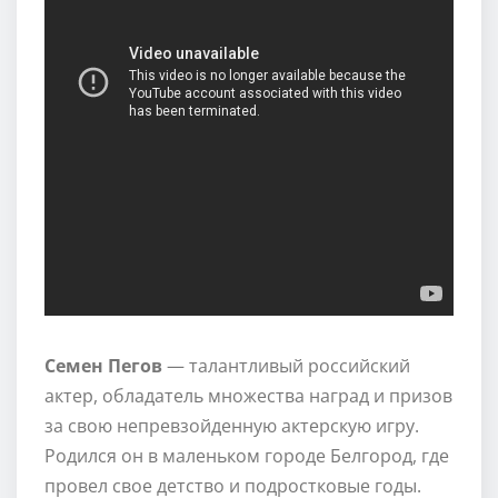
Семен Пегов
— талантливый российский
актер, обладатель множества наград и призов
за свою непревзойденную актерскую игру.
Родился он в маленьком городе Белгород, где
провел свое детство и подростковые годы.