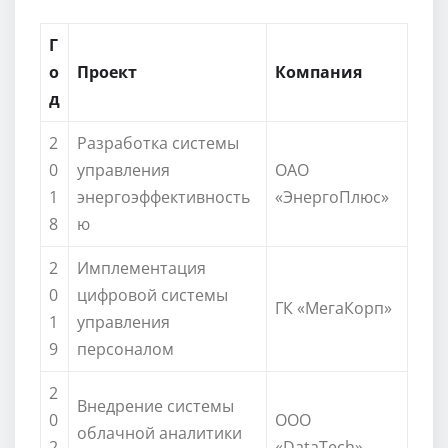
Г
о
Проект
Компания
д
2
Разработка системы
0
управления
ОАО
1
энергоэффективность
«ЭнергоПлюс»
8
ю
2
Имплементация
0
цифровой системы
ГК «МегаКорп»
1
управления
9
персоналом
2
Внедрение системы
0
ООО
облачной аналитики
2
«DataTech»