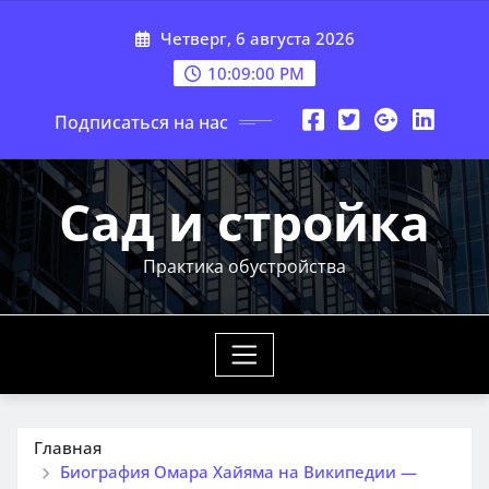
Перейти
Четверг, 6 августа 2026
к
содержимому
10:09:01 PM
Подписаться на нас
Сад и стройка
Практика обустройства
Главная
Биография Омара Хайяма на Википедии —