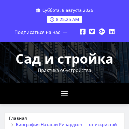
Перейти
Суббота, 8 августа 2026
к
содержимому
8:25:26 AM
Подписаться на нас
Сад и стройка
Практика обустройства
Главная
Биография Наташи Ричардсон — от искристой