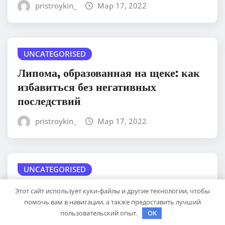
pristroykin_
Мар 17, 2022
UNCATEGORISED
Липома, образованная на щеке: как
избавиться без негативных
последствий
pristroykin_
Мар 17, 2022
UNCATEGORISED
Папилайт от папиллом и бородавок:
Этот сайт использует куки-файлы и другие технологии, чтобы
инструкция, состав, действия и
помочь вам в навигации, а также предоставить лучший
пользовательский опыт.
OK
аналоги