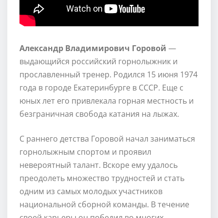
Александр Владимирович Горовой
—
выдающийся российский горнолыжник и
прославленный тренер. Родился 15 июня 1974
года в городе Екатеринбурге в СССР. Еще с
юных лет его привлекала горная местность и
безграничная свобода катания на лыжах.
С раннего детства Горовой начал заниматься
горнолыжным спортом и проявил
невероятный талант. Вскоре ему удалось
преодолеть множество трудностей и стать
одним из самых молодых участников
национальной сборной команды. В течение
своей карьеры он победил во многих