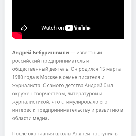
Андрей Бебуришвили
— известный
российский предприниматель и
общественный деятель. Он родился 15 марта
1980 года в Москве в семье писателя и
журналиста. С самого детства Андрей был
окружен творчеством, литературой и
журналистикой, что стимулировало его
интерес к предпринимательству и развитию в
области медиа.
После окончания школы Андрей поступил в