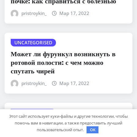
почке: как справиться с болезнью
pristroykin_
Мар 17, 2022
UNCATEGORISED
Может ли фурункул возникнуть в
ротовой полости: с чем можно
спутать чирей
pristroykin_
Мар 17, 2022
UNCATEGORISED
Этот сайт использует куки-файлы и другие технологии, чтобы
Липома, образованная на щеке: как
помочь вам в навигации, а также предоставить лучший
пользовательский опыт.
OK
избавиться без негативных