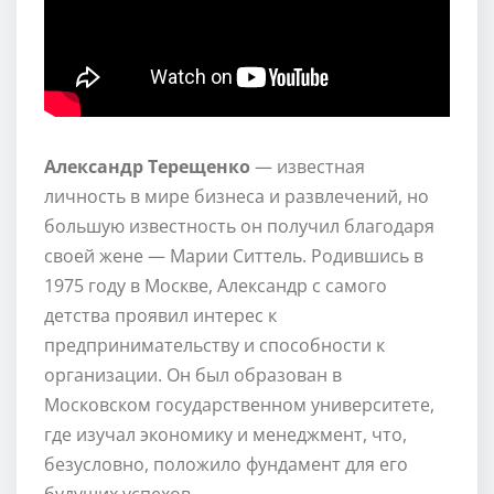
Александр Терещенко
— известная
личность в мире бизнеса и развлечений, но
большую известность он получил благодаря
своей жене — Марии Ситтель. Родившись в
1975 году в Москве, Александр с самого
детства проявил интерес к
предпринимательству и способности к
организации. Он был образован в
Московском государственном университете,
где изучал экономику и менеджмент, что,
безусловно, положило фундамент для его
будущих успехов.