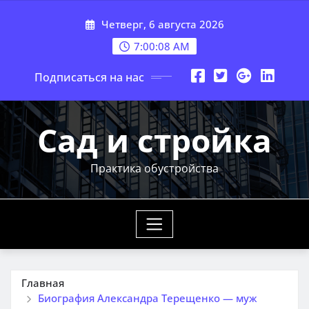
Перейти
Четверг, 6 августа 2026
к
содержимому
7:00:09 AM
Подписаться на нас
Сад и стройка
Практика обустройства
Главная
Биография Александра Терещенко — муж