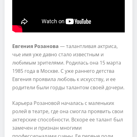
Евгения Розанова
— талантливая актриса,
чье имя уже давно стало известным и
любимым зрителями. Родилась она 15 марта
1985 года в Москве. С уже раннего детства
Евгения проявила любовь к искусству, и ее
родители были горды талантом своей дочери.
Карьера Розановой началась с маленьких
ролей в театре, где она смогла проявить свои
актерские способности. Вскоре ее талант был
замечен и признан многими
профессионалами сцены. Ее первые роли