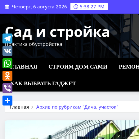
Перейти
Четверг, 6 августа 2026
5:38:28 PM
к
содержимому
Сад и стройка
Практика обустройства
Telegram
VK
ГЛАВНАЯ
СТРОИМ ДОМ САМИ
РЕМОН
WhatsApp
КАК ВЫБРАТЬ ГАДЖЕТ
Odnoklassniki
Viber
Главная
Архив по рубрикам "Дача, участок"
Отправить